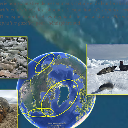
erie non exhaustive de mes animaux d'étude et de leur localisat
orhinus ursinus
), les phoques à capuchon (
Cystophora cri
l'hémisphère nord; et les éléphants de mer austraux (
Miroun
ephallus gazella
) pour l'hémisphère sud.