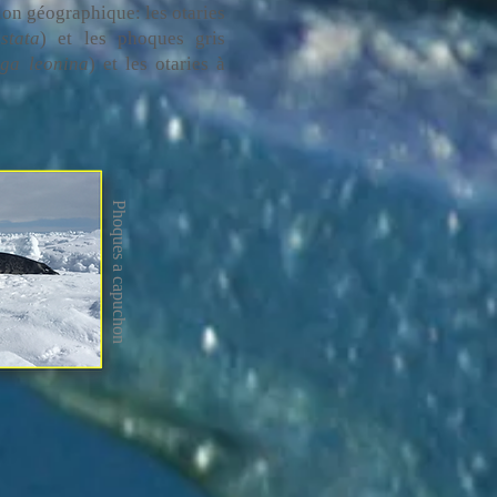
ion géographique: les otaries
stata
) et les phoques gris
ga leonina
) et les otaries à
Phoques a capuchon