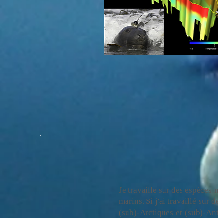
Je travaille sur des espèces
marins. Si j'ai travaillé sur
(sub)-Arctiques et (sub)-Ant