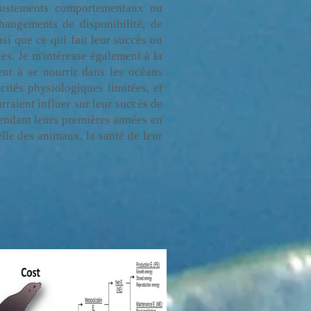
ajustements comportementaux ou
hangements de disponibilité, de
insi que ce qui fait leur succès ou
es. Je m'intéresse également à la
nt à se nourrir dans les océans
cités physiologiques limitées, et
aient influer sur leur succès de
pendant leurs premières années en
lle des animaux, la santé de leur