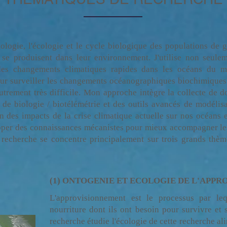
ologie, l'écologie et le cycle biologique des populations de 
 se produisent dans leur environnement. J'utilise non seu
- des changements climatiques rapides dans les océans du 
our surveiller les changements océanographiques biochimiques 
autrement très difficile. Mon approche intègre la collecte de d
de biologie / biotélémétrie et des outils avancés de modélisa
 des impacts de la crise climatique actuelle sur nos océans e
opper des connaissances mécanistes pour mieux accompagner les
echerche se concentre principalement sur trois grands thème
(1) ONTOGENIE ET ECOLOGIE DE L'APP
L'approvisionnement est le processus par le
nourriture dont ils ont besoin pour survivre et
recherche étudie l'écologie de cette recherche al