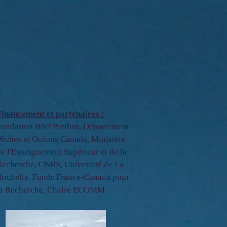
Financement et partenaires :
Fondation BNP Paribas, Département
Pêches et Océans Canada, Ministère
de l'Enseignement Supérieur et de la
Recherche, CNRS, Université de La
Rochelle, Fonds France-Canada pour
la Recherche, Chaire ECOMM