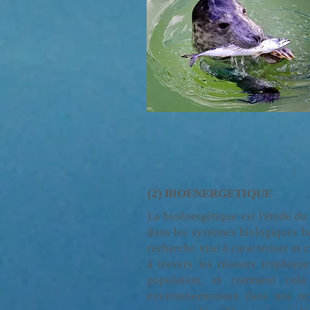
(2) BIOENERGETIQUE
La bioénergétique est l'étude du 
dans les systèmes biologiques b
recherche vise à caractériser et 
à travers les réseaux trophiqu
population, et comment cela
environnementaux dans nos oc