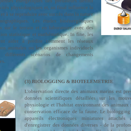
penses énergétiques des prédateurs définit
ivités physiologiques et, au final influence la
 et à se reproduire avec succès dans la nature
mographiques. Les études bioénergétiques
s sur le terrain et en laboratoire avec des
on statistique et mathématique. In fine, les
ent aider à prédire comment les réseaux
ions animales ou les organismes individuels
r différents scénarios de changements
es.
(3) BIOLOGGING & BIOTELEMETRIE
L'observation directe des animaux marins est pre
données scientifiques détaillées sur les mouv
physiologie et l'habitat environnant des animaux 
conservation efficace de la faune. Le biologging 
appareils électroniques miniatures attaché
d'enregistrer des données diverses - de la profon