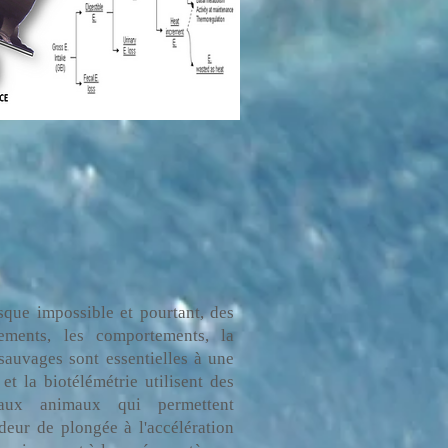
sque impossible et pourtant, des
ements, les comportements, la
sauvages sont essentielles à une
et la biotélémétrie utilisent des
s aux animaux qui permettent
deur de plongée à l'accélération