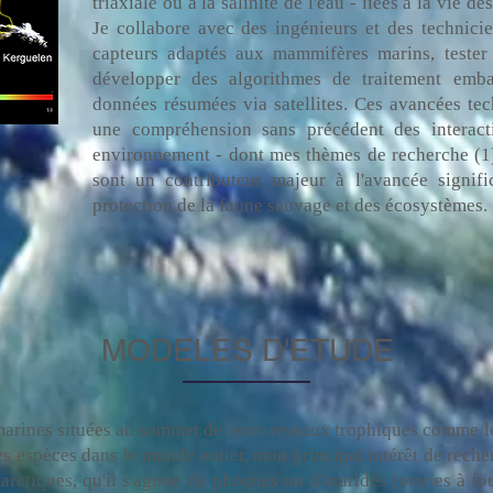
triaxiale ou à la salinité de l'eau - liées à la vie 
Je collabore avec des ingénieurs et des technic
capteurs adaptés aux mammifères marins, tester 
développer des algorithmes de traitement emba
données résumées via satellites. Ces avancées te
une compréhension sans précédent des interact
environnement - dont mes thèmes de recherche (1)
sont un contributeur majeur à l'avancée signif
protection de la faune sauvage et des écosystèmes.
MODELES D'ETUDE
 marines situées au sommet de leurs réseaux trophiques comme 
 des espèces dans le monde entier, mon principal intérêt de rech
arctiques, qu'il s'agisse de phoques ou d'otaridés (otaries à fo