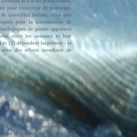
des animaux et à leurs écosystèmes.
iens pour concevoir de nouveaux
de nouvelles balises, ainsi que
rqués pour la transmission de
chnologiques de pointe apportent
ions entre les animaux et leur
 et (2) dépendent largement - et
icative des efforts mondiaux de
les mammifères et les oiseaux
erche porte sur les pinnipèdes
urrure et lions de mer). Vous