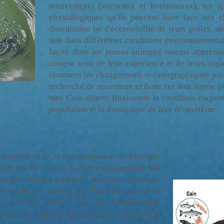
mouvements (verticaux et horizontaux), les 
physiologiques qu'ils peuvent faire face aux c
distribution ou d'accessibilité de leurs proies, a
non dans différentes conditions environnemental
façon dont les jeunes animaux marins apprenne
compte tenu de leur expérience et de leurs capa
comment les changements océanographiques pourr
recherche de nourriture et donc sur leur survie 
mer. Cela affecte finalement la condition corpore
population et la dynamique de leur écosystème.
transfert et de la transformation de l'énergie
asés sur les lois de la thermodynamique. Ma
comprendre la cascade de transferts d'énergie
es marins au niveau de l'individu ou de la
 peut être affecté par les changements
éans. Je cherche également à comprendre