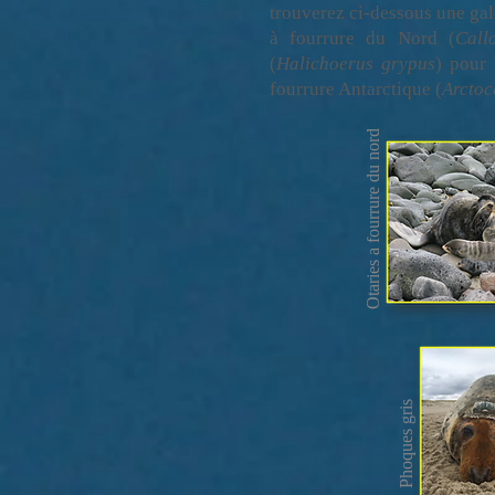
trouverez ci-dessous une gal
à fourrure du Nord (
Call
(
Halichoerus grypus
) pour 
fourrure Antarctique (
Arctoc
Otaries a fourrure du nord
Phoques gris