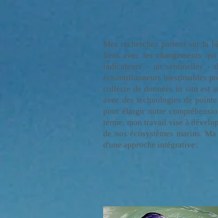
Mes recherches portent sur la bi
liens avec les changements qui
indicateurs - ou sentinelles 
échantillonneurs inestimables p
collecte de données in situ est 
avec des technologies de pointe 
pour élargir notre compréhension
terme, mon travail vise à dével
de nos écosystèmes marins. Ma r
d'une approche intégrative: