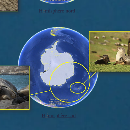
H
é
misphère nord
H
é
misphère sud