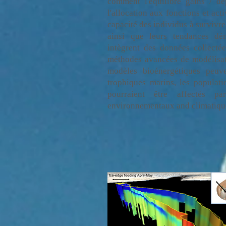
comment l'équilibre gains / dé
l'allocation aux fonctions et act
capacité des individus à survivre
ainsi que leurs tendances dé
intègrent des données collectée
méthodes avancées de modélisati
modèles bioénergétiques peuv
trophiques marins, les populat
pourraient être affectés pa
environnementaux and climatiqu